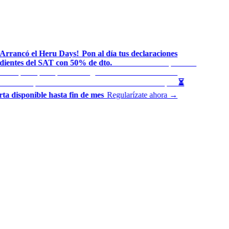
Arrancó el Heru Days!
Pon al día tus declaraciones
◆
ientes del SAT con 50% de dto.
Presentamos tus periodos
◆
ados por ti para que mantengas tu historial en orden
El
◆
ento se aplica automáticamente al finalizar tu compra
⏳
◆
ta disponible hasta fin de mes
Regularízate ahora →
◆