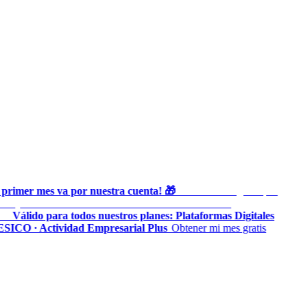
primer mes va por nuestra cuenta! 🎁
Prueba Heru gratis por
◆
as y lleva al día tu contabilidad ante el SAT sin costo
al
Válido para todos nuestros planes: Plataformas Digitales
◆
SICO · Actividad Empresarial Plus
Obtener mi mes gratis
◆