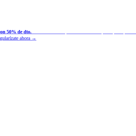
on 50% de dto.
Presentamos tus periodos atrasados por ti para que mant
◆
larízate ahora →