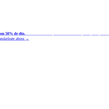
on 50% de dto.
Presentamos tus periodos atrasados por ti para que mant
◆
larízate ahora →