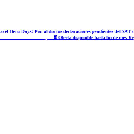
 el Heru Days!
Pon al día tus declaraciones pendientes del SAT c
◆
te al finalizar tu compra
⏳ Oferta disponible hasta fin de mes
Regu
◆
◆