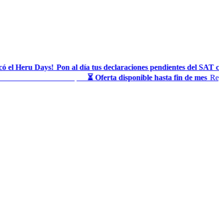
 el Heru Days!
Pon al día tus declaraciones pendientes del SAT c
◆
te al finalizar tu compra
⏳ Oferta disponible hasta fin de mes
Regu
◆
◆