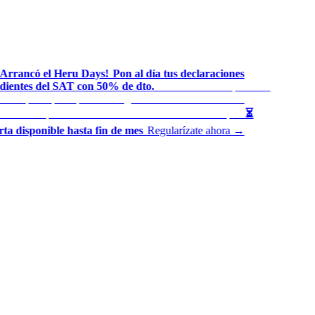
Arrancó el Heru Days!
Pon al día tus declaraciones
◆
ientes del SAT con 50% de dto.
Presentamos tus periodos
◆
sados por ti para que mantengas tu historial en orden
El
◆
uento se aplica automáticamente al finalizar tu compra
⏳
◆
ta disponible hasta fin de mes
Regularízate ahora →
◆