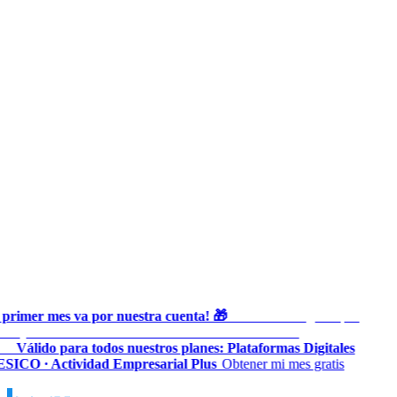
primer mes va por nuestra cuenta! 🎁
Prueba Heru gratis por
◆
as y lleva al día tu contabilidad ante el SAT sin costo
al
Válido para todos nuestros planes: Plataformas Digitales
◆
SICO · Actividad Empresarial Plus
Obtener mi mes gratis
◆