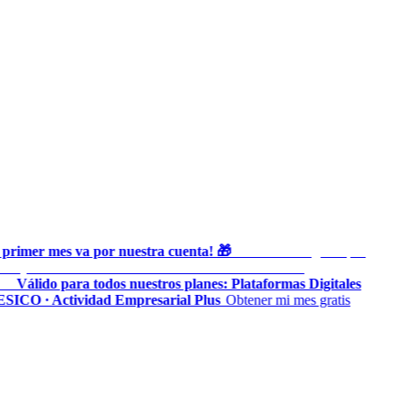
primer mes va por nuestra cuenta! 🎁
Prueba Heru gratis por
◆
as y lleva al día tu contabilidad ante el SAT sin costo
al
Válido para todos nuestros planes: Plataformas Digitales
◆
SICO · Actividad Empresarial Plus
Obtener mi mes gratis
◆