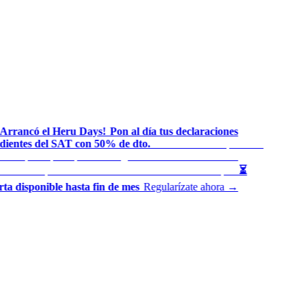
Arrancó el Heru Days!
Pon al día tus declaraciones
◆
ientes del SAT con 50% de dto.
Presentamos tus periodos
◆
sados por ti para que mantengas tu historial en orden
El
◆
uento se aplica automáticamente al finalizar tu compra
⏳
◆
ta disponible hasta fin de mes
Regularízate ahora →
◆